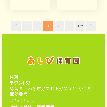
投
1
2
3
4
…
102
稿
の
ペ
ー
住所
ジ
〒970-1153
福島県いわき市好間町上好間字田代67-8
送
電話番号
0246-27-3355
り
社会福祉法人情報開示